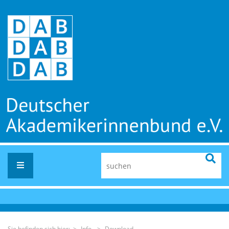
Sie befinden sich hier: >
Info
>
Download