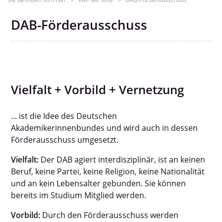
▼
DAB-Förderausschuss
▼
Vielfalt + Vorbild + Vernetzung
Vorstand
... ist die Idee des Deutschen
DAB-Gruppen
Akademikerinnenbundes und wird auch in dessen
Förderausschuss umgesetzt.
DAB-Stipendien
Vielfalt:
Der DAB agiert interdisziplinär, ist an keinen
Beruf, keine Partei, keine Religion, keine Nationalität
und an kein Lebensalter gebunden. Sie können
DAB-Förderausschuss
bereits im Studium Mitglied werden.
Arbeitskreis MINT
Vorbild:
Durch den Förderausschuss werden