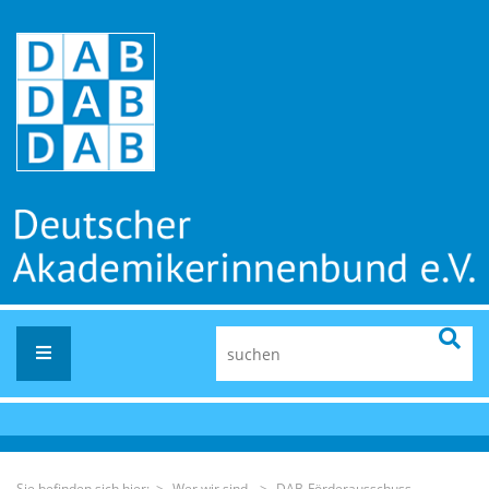
Sie befinden sich hier: >
Wer wir sind
>
DAB-Förderausschuss