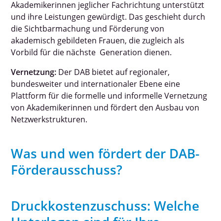
Akademikerinnen jeglicher Fachrichtung unterstützt
und ihre Leistungen gewürdigt. Das geschieht durch
Arbeitskreis Frauen, Politik und Wirtschaft
die Sichtbarmachung und Förderung von
akademisch gebildeten Frauen, die zugleich als
Vorbild für die nächste Generation dienen.
Arbeitskreis PHA – Frauen in der Pharmazie
Vernetzung:
Der DAB bietet auf regionaler,
DAB Young Members
bundesweiter und internationaler Ebene eine
Plattform für die formelle und informelle Vernetzung
von Akademikerinnen und fördert den Ausbau von
Mentoring
Netzwerkstrukturen.
Mitgliedschaft
Was und wen fördert der DAB-
Förderausschuss?
Geschichte
Druckkostenzuschuss: Welche
Sophie La Roche-Preis