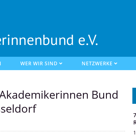
N
WER WIR SIND
NETZWERKE
 Akademikerinnen Bund
seldorf
7
1