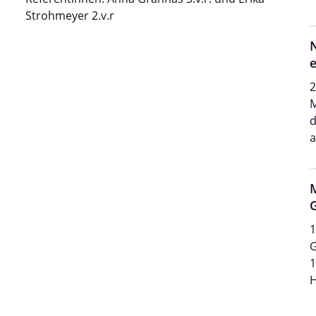
Strohmeyer 2.v.r
N
e
2
M
d
a
M
1
G
1