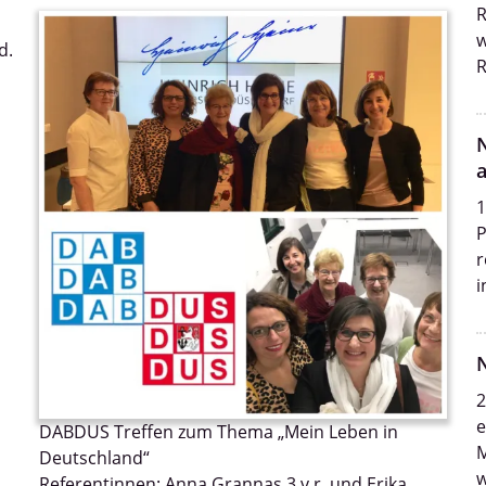
R
w
d.
R
1
P
r
i
2
e
DABDUS Treffen zum Thema „Mein Leben in
M
Deutschland“
w
Referentinnen: Anna Grannas 3.v.r. und Erika